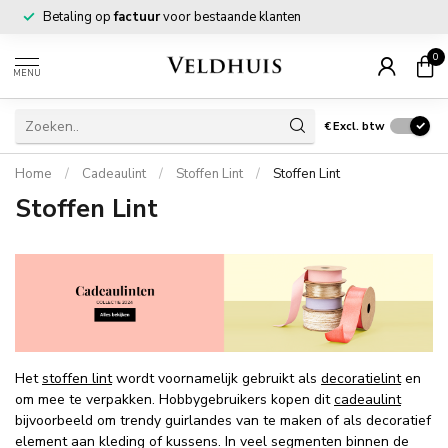
Betaling op
factuur
voor bestaande klanten
0
MENU
€
Excl. btw
Home
/
Cadeaulint
/
Stoffen Lint
/
Stoffen Lint
Stoffen Lint
Het
stoffen lint
wordt voornamelijk gebruikt als
decoratielint
en
om mee te verpakken. Hobbygebruikers kopen dit
cadeaulint
bijvoorbeeld om trendy guirlandes van te maken of als decoratief
element aan kleding of kussens. In veel segmenten binnen de