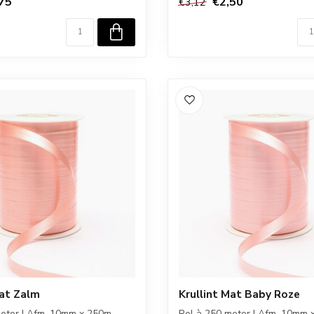
75
€2,50
€3,12
Mat Zalm
Krullint Mat Baby Roze
meter I Afm. 10mm x 250m
Rol à 250 meter I Afm. 10mm 