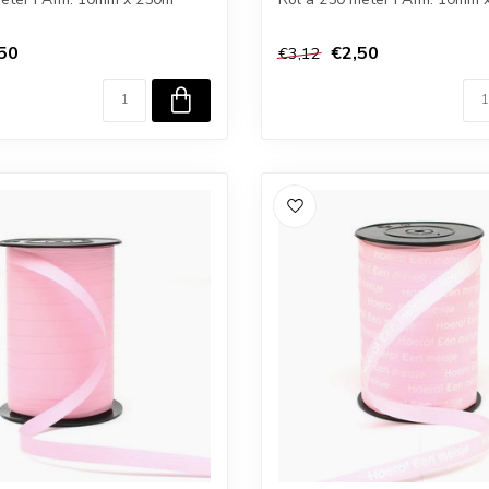
50
€2,50
€3,12