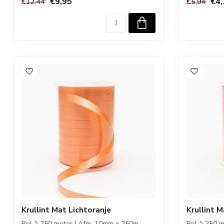
€9,95
€4,
€12,44
€5,94
Krullint Mat Lichtoranje
Krullint 
Rol à 250 meter I Afm. 10mm x 250m
Rol à 250 