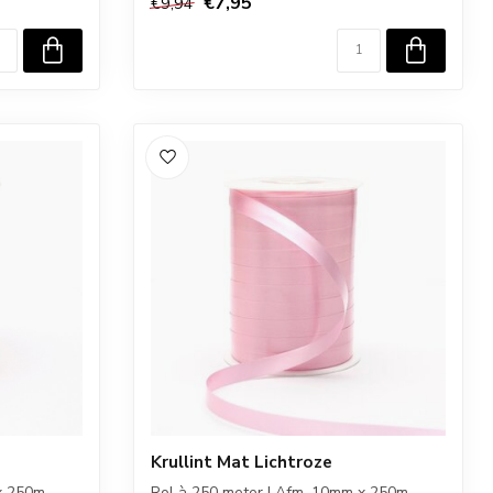
€7,95
€9,94
Krullint Mat Lichtroze
x 250m
Rol à 250 meter I Afm. 10mm x 250m