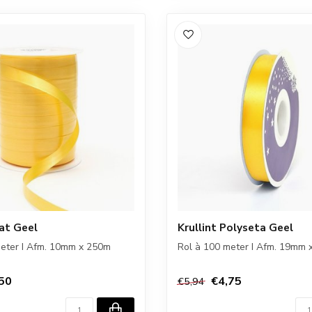
Mat Geel
Krullint Polyseta Geel
meter I Afm. 10mm x 250m
Rol à 100 meter I Afm. 19mm 
50
€4,75
€5,94