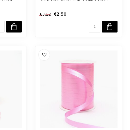
€2,50
€3,12