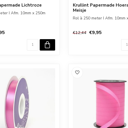
Papermade Lichtroze
Krullint Papermade Hoer
Meisje
meter I Afm. 10mm x 250m
Rol à 250 meter I Afm. 10mm 
95
€9,95
€12,44