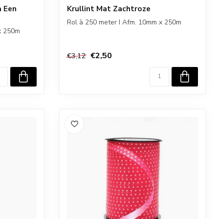
a Een
Krullint Mat Zachtroze
Rol à 250 meter I Afm. 10mm x 250m
x 250m
€2,50
€3,12