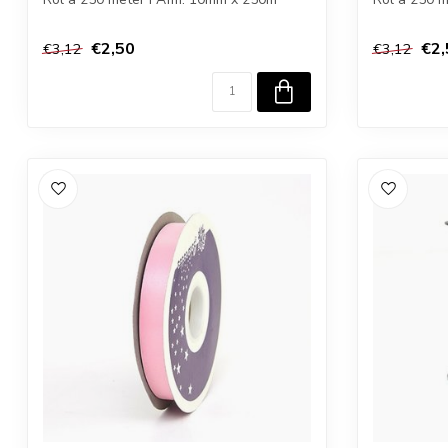
€2,50
€2,
€3,12
€3,12