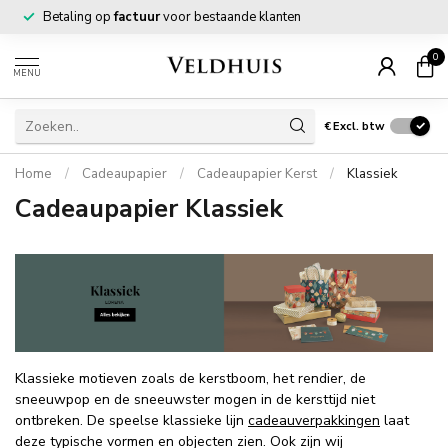
Betaling op
factuur
voor bestaande klanten
0
MENU
€
Excl. btw
Home
/
Cadeaupapier
/
Cadeaupapier Kerst
/
Klassiek
Cadeaupapier Klassiek
Klassieke motieven zoals de kerstboom, het rendier, de
sneeuwpop en de sneeuwster mogen in de kersttijd niet
ontbreken. De speelse klassieke lijn
cadeauverpakkingen
laat
deze typische vormen en objecten zien. Ook zijn wij