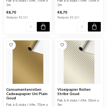
Pak à 6 stuks I Afm. 70cm x
Pak à 6 stuks I Afm. 70cm x
2m
2m
€6,70
€6,70
Stukprijs: €1,12 /
Stukprijs: €1,12 /
Consumentenrollen
Vloeipapier Rollen
Cadeaupapier Uni Plain
Stribe Goud
Goud
Pak à 6 stuks I Afm. 50cm x
Pak à 6 stuks I Afm. 70cm x
5m