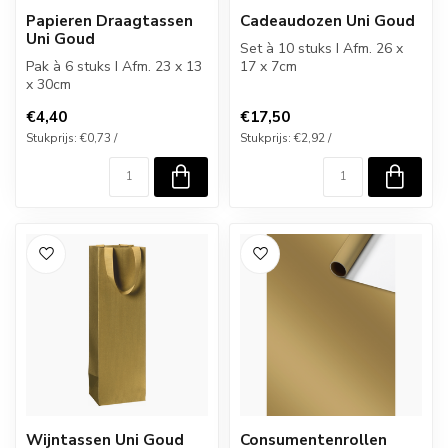
Papieren Draagtassen
Cadeaudozen Uni Goud
Uni Goud
Set à 10 stuks I Afm. 26 x
Pak à 6 stuks I Afm. 23 x 13
17 x 7cm
x 30cm
€4,40
€17,50
Stukprijs: €0,73 /
Stukprijs: €2,92 /
Wijntassen Uni Goud
Consumentenrollen