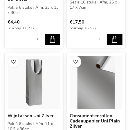
Set à 10 stuks I Afm. 26 x
Pak à 6 stuks I Afm. 23 x 13
17 x 7cm
x 30cm
€4,40
€17,50
Stukprijs: €0,73 /
Stukprijs: €2,92 /
Wijntassen Uni Zilver
Consumentenrollen
Cadeaupapier Uni Plain
Pak à 6 stuks I Afm. 11 x
Zilver
10.5 x 36cm