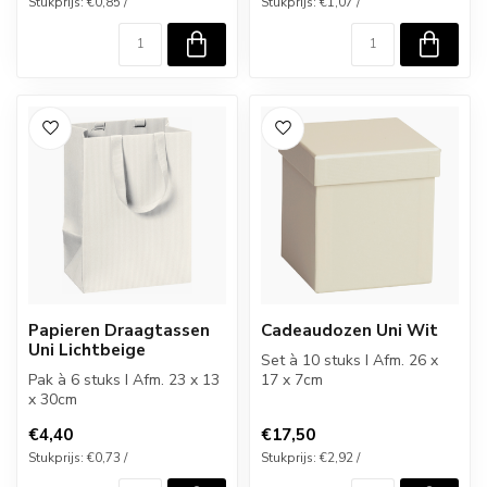
Stukprijs: €0,85 /
Stukprijs: €1,07 /
Papieren Draagtassen
Cadeaudozen Uni Wit
Uni Lichtbeige
Set à 10 stuks I Afm. 26 x
Pak à 6 stuks I Afm. 23 x 13
17 x 7cm
x 30cm
€4,40
€17,50
Stukprijs: €0,73 /
Stukprijs: €2,92 /