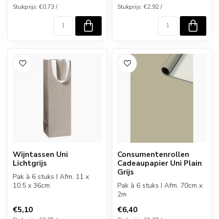
Stukprijs: €0,73 /
Stukprijs: €2,92 /
Wijntassen Uni
Consumentenrollen
Lichtgrijs
Cadeaupapier Uni Plain
Grijs
Pak à 6 stuks I Afm. 11 x
10.5 x 36cm
Pak à 6 stuks I Afm. 70cm x
2m
€5,10
€6,40