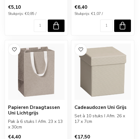
€5,10
€6,40
Stukprijs: €0,85 /
Stukprijs: €1,07 /
Papieren Draagtassen
Cadeaudozen Uni Grijs
Uni Lichtgrijs
Set à 10 stuks I Afm. 26 x
Pak à 6 stuks I Afm. 23 x 13
17 x 7cm
x 30cm
€4,40
€17,50