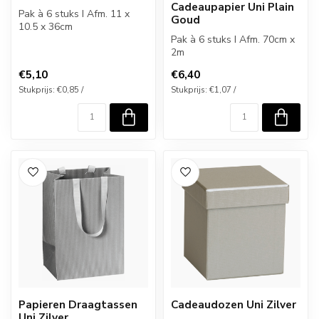
Cadeaupapier Uni Plain
Pak à 6 stuks I Afm. 11 x
Goud
10.5 x 36cm
Pak à 6 stuks I Afm. 70cm x
2m
€5,10
€6,40
Stukprijs: €0,85 /
Stukprijs: €1,07 /
Papieren Draagtassen
Cadeaudozen Uni Zilver
Uni Zilver