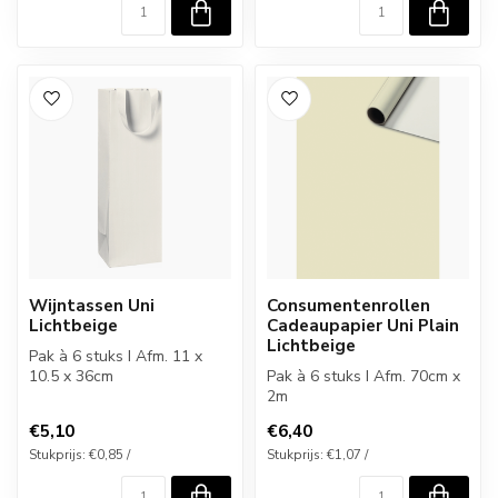
Wijntassen Uni
Consumentenrollen
Lichtbeige
Cadeaupapier Uni Plain
Lichtbeige
Pak à 6 stuks I Afm. 11 x
10.5 x 36cm
Pak à 6 stuks I Afm. 70cm x
2m
€5,10
€6,40
Stukprijs: €0,85 /
Stukprijs: €1,07 /