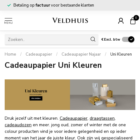
Betaling op
factuur
voor bestaande klanten
0
MENU
€
Excl. btw
Home
/
Cadeaupapier
/
Cadeaupapier Najaar
/
Uni Kleuren
Cadeaupapier Uni Kleuren
Druk jezelf uit met kleuren.
Cadeaupapier
,
draagtassen
,
cadeaudozen
en meer. jong oud, zomer of winter met de one
colour producten vind je voor iedere gelegenheid en op ieder
moment van het jaar de juiste kleur. Ook zijn wij gespecialiseerd