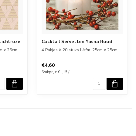
Lichtroze
Cocktail Servetten Yasna Rood
cm x 25cm
4 Pakjes à 20 stuks I Afm. 25cm x 25cm
€4,60
Stukprijs: €1,15 /