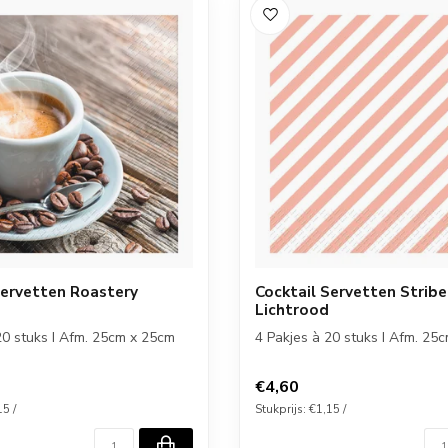
Servetten Roastery
Cocktail Servetten Stribe
n
Lichtrood
20 stuks I Afm. 25cm x 25cm
4 Pakjes à 20 stuks I Afm. 25
€4,60
15 /
Stukprijs: €1,15 /