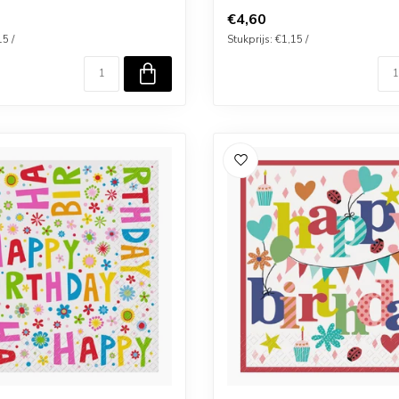
€4,60
15 /
Stukprijs: €1,15 /