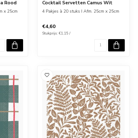
ta Rood
Cocktail Servetten Camus Wit
cm x 25cm
4 Pakjes à 20 stuks I Afm. 25cm x 25cm
€4,60
Stukprijs: €1,15 /