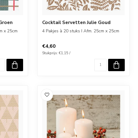
 Groen
Cocktail Servetten Julie Goud
cm x 25cm
4 Pakjes à 20 stuks I Afm. 25cm x 25cm
€4,60
Stukprijs: €1,15 /