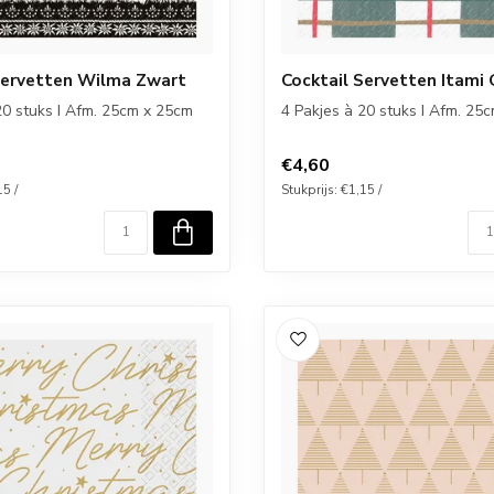
Servetten Wilma Zwart
Cocktail Servetten Itami
20 stuks I Afm. 25cm x 25cm
4 Pakjes à 20 stuks I Afm. 25
€4,60
15 /
Stukprijs: €1,15 /