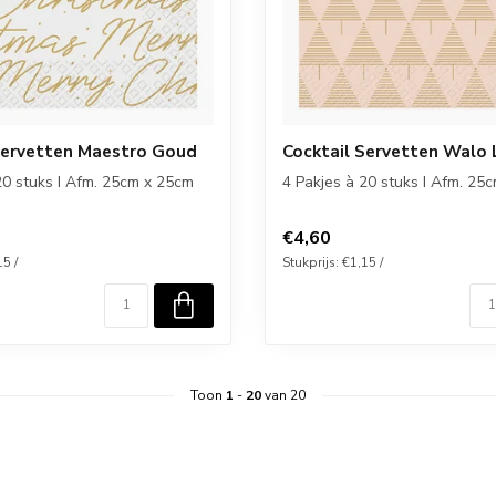
Servetten Maestro Goud
Cocktail Servetten Walo 
20 stuks I Afm. 25cm x 25cm
4 Pakjes à 20 stuks I Afm. 25
€4,60
15 /
Stukprijs: €1,15 /
Toon
1
-
20
van 20