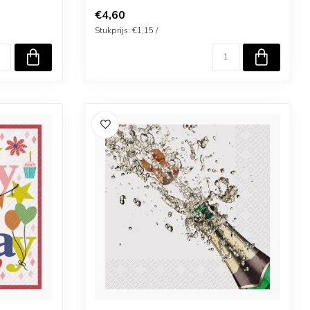
€4,60
Stukprijs: €1,15 /