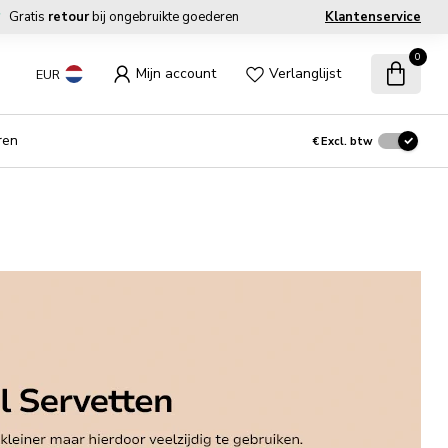
Gratis
retour
bij ongebruikte goederen
Klantenservice
0
Mijn account
Verlanglijst
EUR
ren
€
Excl. btw