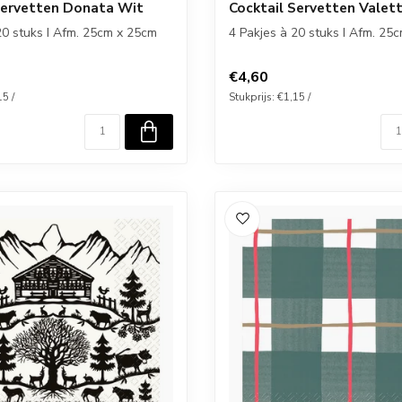
Servetten Donata Wit
Cocktail Servetten Valet
20 stuks I Afm. 25cm x 25cm
4 Pakjes à 20 stuks I Afm. 25
€4,60
15 /
Stukprijs: €1,15 /