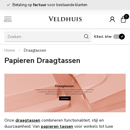
Betaling op
factuur
voor bestaande klanten
0
MENU
€
Excl. btw
Home
/
Draagtassen
Papieren Draagtassen
Onze
draagtassen
combineren functionaliteit, stijl en
duurzaamheid. Van
papieren tassen
voor winkels tot luxe