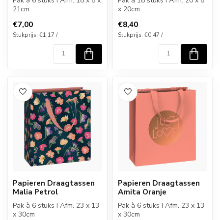
Pak à 6 stuks I Afm. 18 x 8 x
Pak à 18 stuks I Afm. 20 x 8
21cm
x 20cm
€7,00
€8,40
Stukprijs: €1,17 /
Stukprijs: €0,47 /
Papieren Draagtassen
Papieren Draagtassen
Malia Petrol
Amita Oranje
Pak à 6 stuks I Afm. 23 x 13
Pak à 6 stuks I Afm. 23 x 13
x 30cm
x 30cm