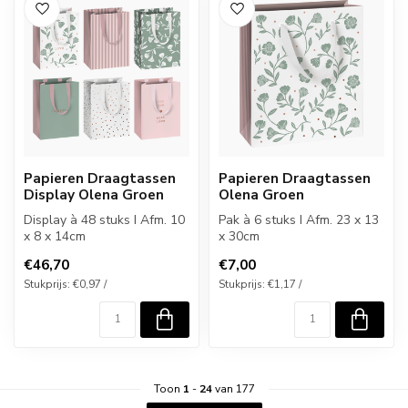
Papieren Draagtassen
Papieren Draagtassen
Display Olena Groen
Olena Groen
Display à 48 stuks I Afm. 10
Pak à 6 stuks I Afm. 23 x 13
x 8 x 14cm
x 30cm
€46,70
€7,00
Stukprijs: €0,97 /
Stukprijs: €1,17 /
Toon
1
-
24
van 177