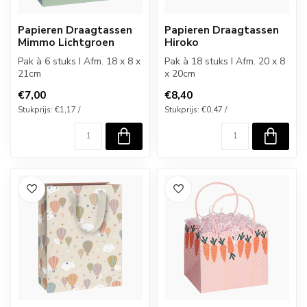
Papieren Draagtassen
Papieren Draagtassen
Mimmo Lichtgroen
Hiroko
Pak à 6 stuks I Afm. 18 x 8 x
Pak à 18 stuks I Afm. 20 x 8
21cm
x 20cm
€7,00
€8,40
Stukprijs: €1,17 /
Stukprijs: €0,47 /