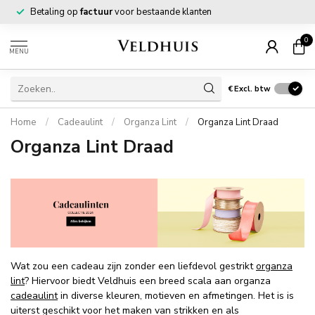
Betaling op
factuur
voor bestaande klanten
0
MENU
€
Excl. btw
Home
/
Cadeaulint
/
Organza Lint
/
Organza Lint Draad
Organza Lint Draad
Wat zou een cadeau zijn zonder een liefdevol gestrikt
organza
lint
? Hiervoor biedt Veldhuis een breed scala aan organza
cadeaulint
in diverse kleuren, motieven en afmetingen. Het is is
uiterst geschikt voor het maken van strikken en als