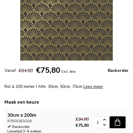
€75,80
€94,80
Vanaf
Backorder
Excl. btw
Rol à 200 meter I Afm. 30cm, 50cm, 70cm
Lees meer
.
Maak een keuze
30cm x 200m
€94,80
R78003B3/200
€75,80
Backorder
Levertijd 3-4 weken