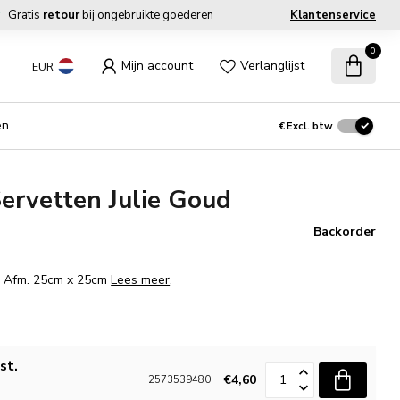
Gratis
retour
bij ongebruikte goederen
Klantenservice
0
Mijn account
Verlanglijst
EUR
en
€
Excl. btw
Servetten Julie Goud
Backorder
 I Afm. 25cm x 25cm
Lees meer
.
st.
€4,60
2573539480