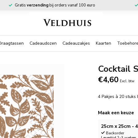
Gratis
verzending
bij orders vanaf 100 euro
Draagtassen
Cadeaudozen
Cadeauzakjes
Kaarten
Toebehor
Cocktail 
€4,60
Excl. btw
4 Pakjes à 20 stuks
Maak een keuze
25cm x 25cm - 4
Backorder
Levertijd 2-3 weken