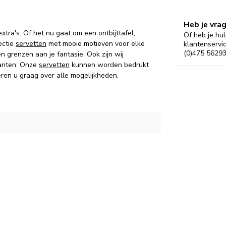
Heb je vra
xtra's. Of het nu gaat om een ontbijttafel,
Of heb je hul
ectie
servetten
met mooie motieven voor elke
klantenservi
(0)475 56293
en grenzen aan je fantasie. Ook zijn wij
anten. Onze
servetten
kunnen worden bedrukt
eren u graag over alle mogelijkheden.