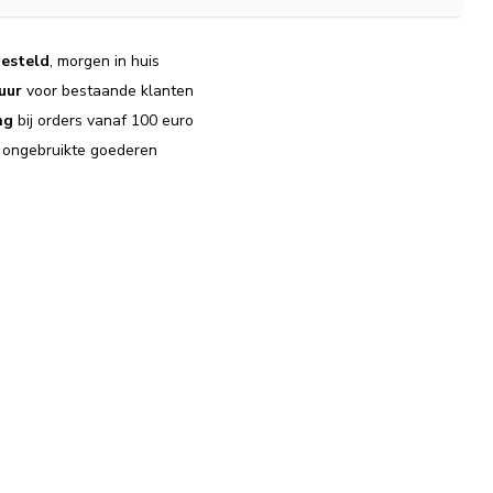
esteld
, morgen in huis
uur
voor bestaande klanten
ng
bij orders vanaf 100 euro
j ongebruikte goederen