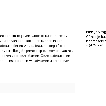
Heb je vra
nheden om te geven. Groot of klein. In trendy
Of heb je hul
 waarde van een cadeau en kunnen in een
klantenservi
(0)475 56293
adeaupapier
en wat
cadeaulint
. Jong of oud,
kleur voor elke gelegenheid op elk moment van het
udozen
voor onze klanten. Onze
cadeaudozen
at u inspireren en wij adviseren u graag over