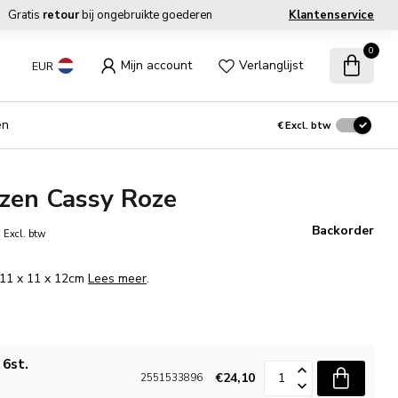
Gratis
retour
bij ongebruikte goederen
Klantenservice
0
Mijn account
Verlanglijst
EUR
en
€
Excl. btw
zen Cassy Roze
0
Backorder
Excl. btw
. 11 x 11 x 12cm
Lees meer
.
 6st.
€24,10
2551533896