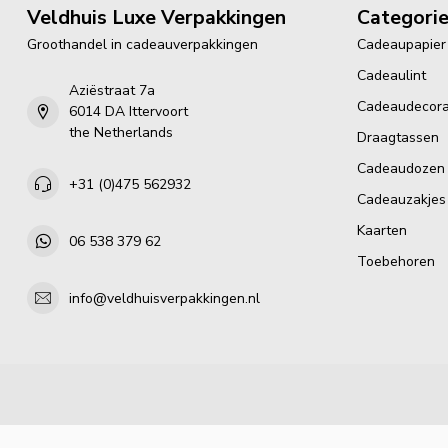
Veldhuis Luxe Verpakkingen
Categori
Groothandel in cadeauverpakkingen
Cadeaupapier
Cadeaulint
Aziëstraat 7a
Cadeaudecora
6014 DA Ittervoort
the Netherlands
Draagtassen
Cadeaudozen
+31 (0)475 562932
Cadeauzakjes
Kaarten
06 538 379 62
Toebehoren
info@veldhuisverpakkingen.nl