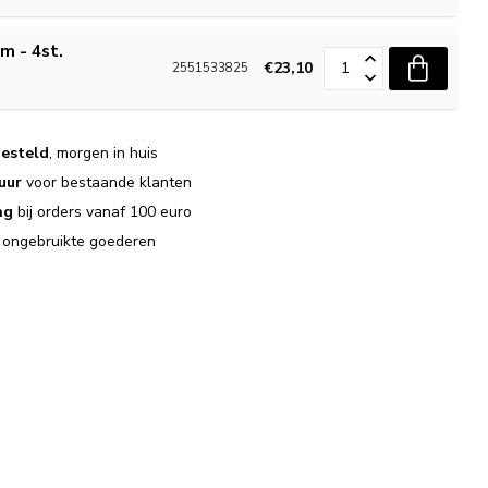
cm - 4st.
€23,10
2551533825
esteld
, morgen in huis
uur
voor bestaande klanten
ng
bij orders vanaf 100 euro
j ongebruikte goederen