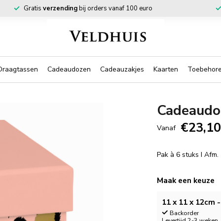
Gratis
verzending
bij orders vanaf 100 euro
Draagtassen
Cadeaudozen
Cadeauzakjes
Kaarten
Toebehor
Cadeaudo
€23,1
Vanaf
Pak à 6 stuks I Afm
Maak een keuze
11 x 11 x 12cm -
Backorder
Levertijd 2-3 weken