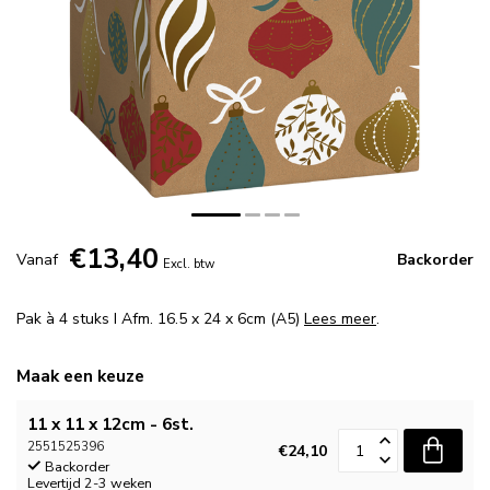
€13,40
Vanaf
Backorder
Excl. btw
Pak à 4 stuks I Afm. 16.5 x 24 x 6cm (A5)
Lees meer
.
Maak een keuze
11 x 11 x 12cm - 6st.
2551525396
€24,10
Backorder
Levertijd 2-3 weken