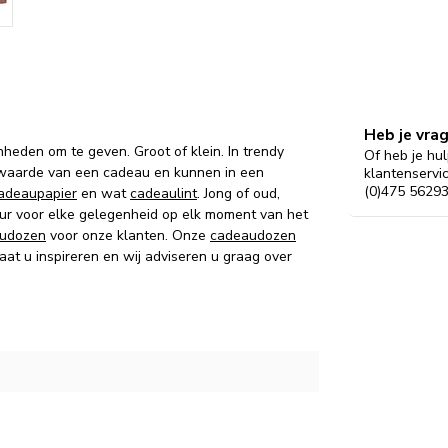
Heb je vra
nheden om te geven. Groot of klein. In trendy
Of heb je hul
 waarde van een cadeau en kunnen in een
klantenservi
(0)475 56293
adeaupapier
en wat
cadeaulint
. Jong of oud,
kleur voor elke gelegenheid op elk moment van het
udozen
voor onze klanten. Onze
cadeaudozen
at u inspireren en wij adviseren u graag over