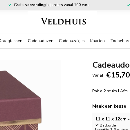
Gratis
verzending
bij orders vanaf 100 euro
Draagtassen
Cadeaudozen
Cadeauzakjes
Kaarten
Toebehor
Cadeaudo
€15,7
Vanaf
Pak à 2 stuks I Afm
Maak een keuze
11 x 11 x 12cm -
Backorder
Levertijd 2-3 weken