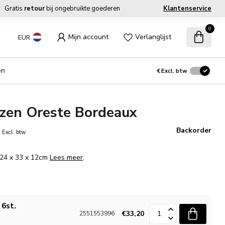
Gratis
retour
bij ongebruikte goederen
Klantenservice
0
Mijn account
Verlanglijst
EUR
en
€
Excl. btw
zen Oreste Bordeaux
0
Backorder
Excl. btw
. 24 x 33 x 12cm
Lees meer
.
 6st.
€33,20
2551553996