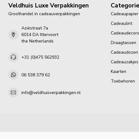
Veldhuis Luxe Verpakkingen
Categori
Groothandel in cadeauverpakkingen
Cadeaupapier
Cadeaulint
Aziëstraat 7a
Cadeaudecora
6014 DA Ittervoort
the Netherlands
Draagtassen
Cadeaudozen
+31 (0)475 562932
Cadeauzakjes
Kaarten
06 538 379 62
Toebehoren
info@veldhuisverpakkingen.nl