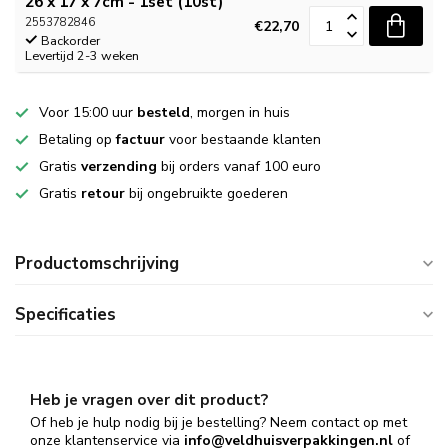
26 x 17 x 7cm - 1set (10st)
2553782846
€22,70
Backorder
Levertijd 2-3 weken
Voor 15:00 uur
besteld
, morgen in huis
Betaling op
factuur
voor bestaande klanten
Gratis
verzending
bij orders vanaf 100 euro
Gratis
retour
bij ongebruikte goederen
Productomschrijving
Specificaties
Heb je vragen over dit product?
Of heb je hulp nodig bij je bestelling? Neem contact op met
onze klantenservice via
info@veldhuisverpakkingen.nl
of