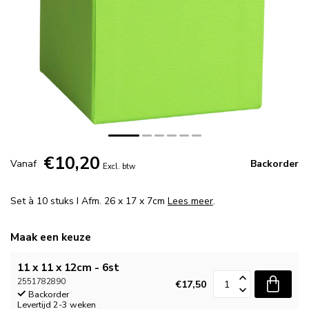
€10,20
Vanaf
Backorder
Excl. btw
Set à 10 stuks I Afm. 26 x 17 x 7cm
Lees meer
.
Maak een keuze
11 x 11 x 12cm - 6st
2551782890
€17,50
Backorder
Levertijd 2-3 weken