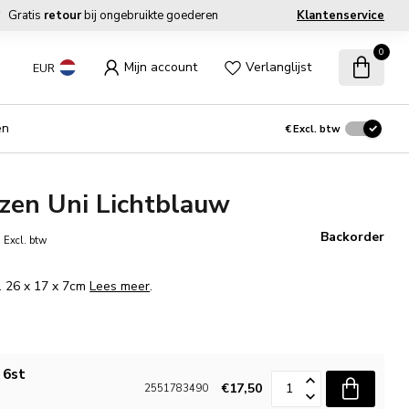
Gratis
retour
bij ongebruikte goederen
Klantenservice
0
Mijn account
Verlanglijst
EUR
en
€
Excl. btw
zen Uni Lichtblauw
0
Backorder
Excl. btw
m. 26 x 17 x 7cm
Lees meer
.
 6st
€17,50
2551783490