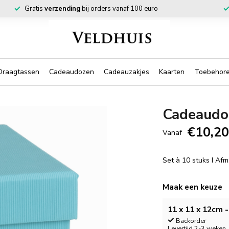
Gratis
verzending
bij orders vanaf 100 euro
Draagtassen
Cadeaudozen
Cadeauzakjes
Kaarten
Toebehor
Cadeaudo
€10,2
Vanaf
Set à 10 stuks I Af
Maak een keuze
11 x 11 x 12cm -
Backorder
Levertijd 2-3 weken