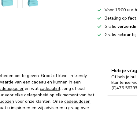
Voor 15:00 uur
b
Betaling op
fact
Gratis
verzendi
Gratis
retour
bi
Heb je vra
nheden om te geven. Groot of klein. In trendy
Of heb je hul
 waarde van een cadeau en kunnen in een
klantenservi
(0)475 56293
adeaupapier
en wat
cadeaulint
. Jong of oud,
kleur voor elke gelegenheid op elk moment van het
udozen
voor onze klanten. Onze
cadeaudozen
at u inspireren en wij adviseren u graag over