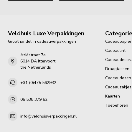
Veldhuis Luxe Verpakkingen
Categori
Groothandel in cadeauverpakkingen
Cadeaupapier
Cadeaulint
Aziëstraat 7a
Cadeaudecora
6014 DA Ittervoort
the Netherlands
Draagtassen
Cadeaudozen
+31 (0)475 562932
Cadeauzakjes
Kaarten
06 538 379 62
Toebehoren
info@veldhuisverpakkingen.nl