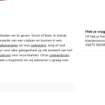
Heb je vra
nheden om te geven. Groot of klein. In trendy
Of heb je hul
 waarde van een cadeau en kunnen in een
klantenservi
(0)475 56293
adeaupapier
en wat
cadeaulint
. Jong of oud,
kleur voor elke gelegenheid op elk moment van het
udozen
voor onze klanten. Onze
cadeaudozen
at u inspireren en wij adviseren u graag over