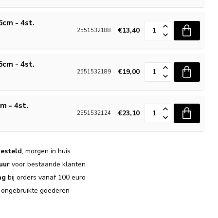
 6cm - 4st.
€13,40
2551532188
 6cm - 4st.
€19,00
2551532189
cm - 4st.
€23,10
2551532124
esteld
, morgen in huis
uur
voor bestaande klanten
ng
bij orders vanaf 100 euro
j ongebruikte goederen