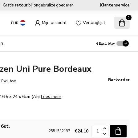
Gratis
retour
bij ongebruikte goederen
Klantenservice
0
Mijn account
Verlanglijst
EUR
en
€
Excl. btw
zen Uni Pure Bordeaux
0
Backorder
Excl. btw
 16.5 x 24 x 6cm (A5)
Lees meer
.
 6st.
€24,10
2551532187