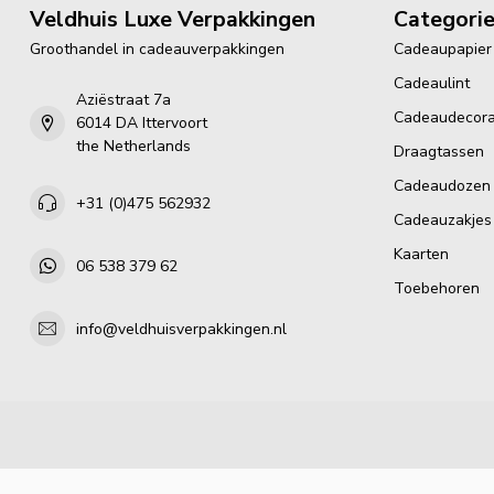
Veldhuis Luxe Verpakkingen
Categori
Groothandel in cadeauverpakkingen
Cadeaupapier
Cadeaulint
Aziëstraat 7a
Cadeaudecora
6014 DA Ittervoort
the Netherlands
Draagtassen
Cadeaudozen
+31 (0)475 562932
Cadeauzakjes
Kaarten
06 538 379 62
Toebehoren
info@veldhuisverpakkingen.nl