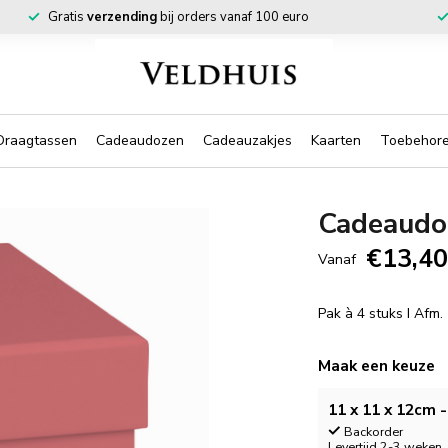
Gratis
verzending
bij orders vanaf 100 euro
Draagtassen
Cadeaudozen
Cadeauzakjes
Kaarten
Toebehor
Cadeaudo
€13,4
Vanaf
Pak à 4 stuks I Afm.
Maak een keuze
11 x 11 x 12cm -
Backorder
Levertijd 2-3 weken