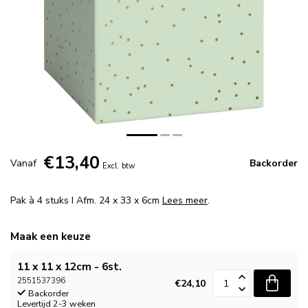
€13,40
Vanaf
Backorder
Excl. btw
Pak à 4 stuks I Afm. 24 x 33 x 6cm
Lees meer
.
Maak een keuze
11 x 11 x 12cm - 6st.
2551537396
€24,10
Backorder
Levertijd 2-3 weken