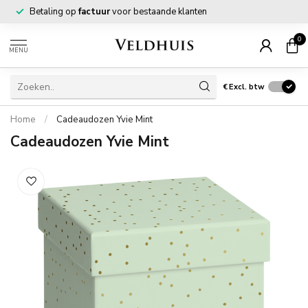
Betaling op
factuur
voor bestaande klanten
0
MENU
€
Excl. btw
Home
/
Cadeaudozen Yvie Mint
Cadeaudozen Yvie Mint