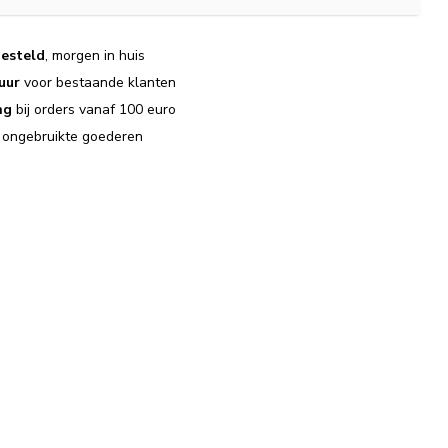
esteld
, morgen in huis
uur
voor bestaande klanten
ng
bij orders vanaf 100 euro
j ongebruikte goederen