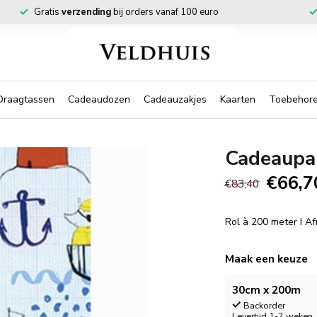
Gratis
verzending
bij orders vanaf 100 euro
Draagtassen
Cadeaudozen
Cadeauzakjes
Kaarten
Toebehor
Cadeaupa
€66,7
€83,40
Rol à 200 meter I A
Maak een keuze
30cm x 200m
Backorder
Levertijd 1-2 weken