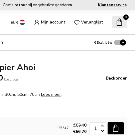
Gratis
retour
bij ongebruikte goederen
Klantenservice
0
Mijn account
Verlanglijst
EUR
en
€
Excl. btw
pier Ahoi
0
Backorder
Excl. btw
fm. 30cm, 50cm, 70cm
Lees meer
.
€83,40
136547
€66,70