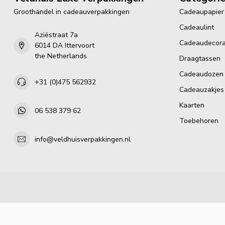
Groothandel in cadeauverpakkingen
Cadeaupapier
Cadeaulint
Aziëstraat 7a
Cadeaudecora
6014 DA Ittervoort
the Netherlands
Draagtassen
Cadeaudozen
+31 (0)475 562932
Cadeauzakjes
Kaarten
06 538 379 62
Toebehoren
info@veldhuisverpakkingen.nl