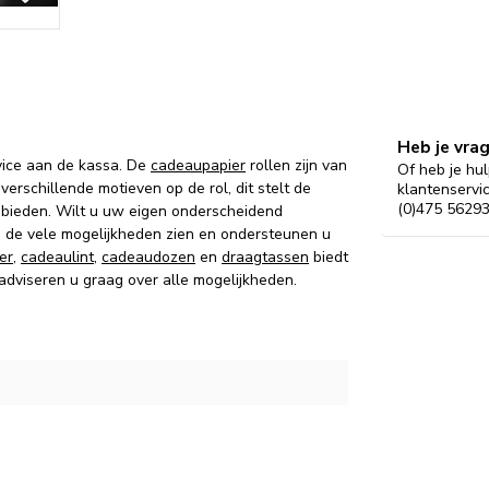
Heb je vra
vice aan de kassa. De
cadeaupapier
rollen zijn van
Of heb je hul
verschillende motieven op de rol, dit stelt de
klantenservi
(0)475 56293
 bieden. Wilt u uw eigen onderscheidend
g de vele mogelijkheden zien en ondersteunen u
er
,
cadeaulint
,
cadeaudozen
en
draagtassen
biedt
 adviseren u graag over alle mogelijkheden.