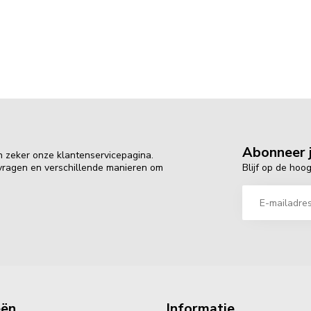
Abonneer j
n zeker onze klantenservicepagina.
Blijf op de hoo
 vragen en verschillende manieren om
eën
Informatie