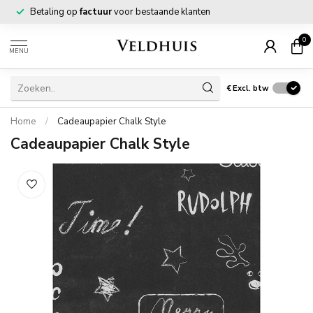
Betaling op
factuur
voor bestaande klanten
0
MENU
€
Excl. btw
Home
/
Cadeaupapier Chalk Style
Cadeaupapier Chalk Style