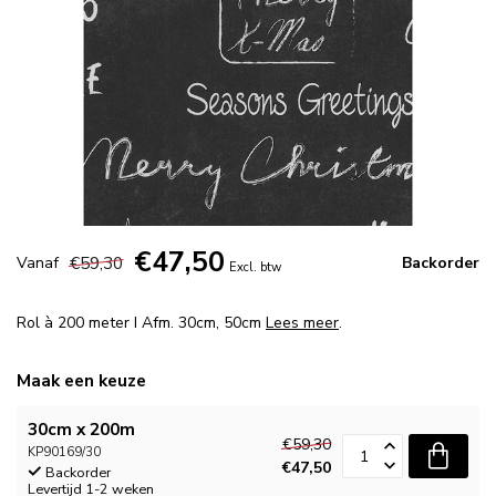
€47,50
€59,30
Vanaf
Backorder
Excl. btw
Rol à 200 meter I Afm. 30cm, 50cm
Lees meer
.
Maak een keuze
30cm x 200m
€59,30
KP90169/30
€47,50
Backorder
Levertijd 1-2 weken