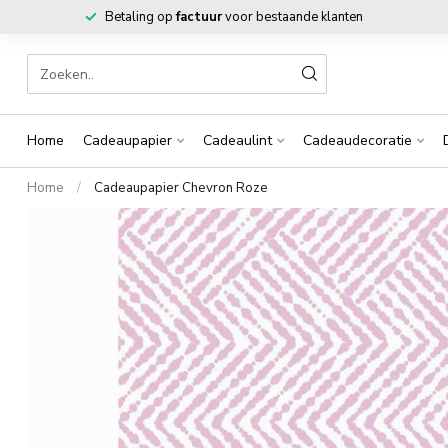
Betaling op
factuur
voor bestaande klanten
Home
Cadeaupapier
Cadeaulint
Cadeaudecoratie
Home
/
Cadeaupapier Chevron Roze