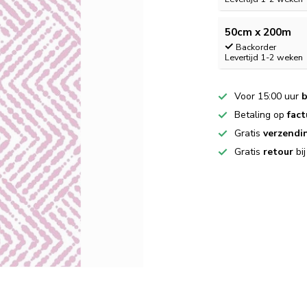
50cm x 200m
Backorder
Levertijd 1-2 weken
Voor 15:00 uur
b
Betaling op
fact
Gratis
verzendi
Gratis
retour
bi