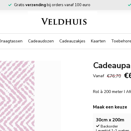
Gratis
verzending
bij orders vanaf 100 euro
Draagtassen
Cadeaudozen
Cadeauzakjes
Kaarten
Toebehor
Cadeaupa
€
€76,70
Vanaf
Rol à 200 meter I A
Maak een keuze
30cm x 200m
Backorder
Levertijd 1-2 weken