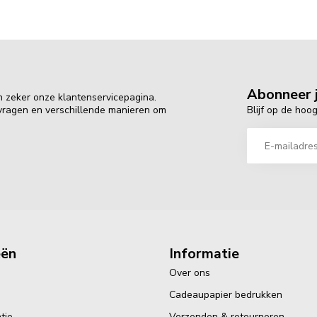
Abonneer j
n zeker onze klantenservicepagina.
Blijf op de hoo
 vragen en verschillende manieren om
eën
Informatie
Over ons
Cadeaupapier bedrukken
tie
Verzenden & retourneren