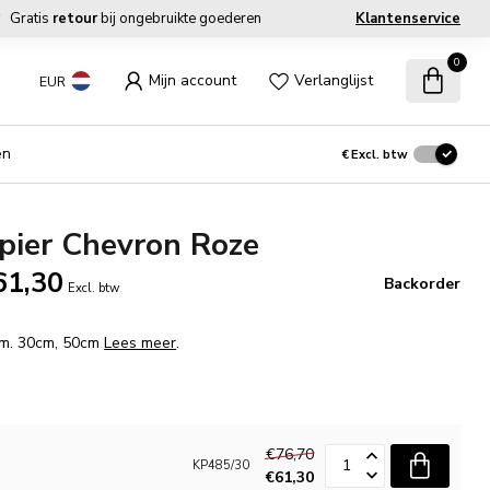
Gratis
retour
bij ongebruikte goederen
Klantenservice
0
Mijn account
Verlanglijst
EUR
en
€
Excl. btw
pier Chevron Roze
61,30
Backorder
Excl. btw
fm. 30cm, 50cm
Lees meer
.
€76,70
KP485/30
€61,30