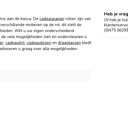
Heb je vra
vice aan de kassa. De
cadeaupapier
rollen zijn van
Of heb je hul
verschillende motieven op de rol, dit stelt de
klantenservi
(0)475 56293
 bieden. Wilt u uw eigen onderscheidend
g de vele mogelijkheden zien en ondersteunen u
er
,
cadeaulint
,
cadeaudozen
en
draagtassen
biedt
 adviseren u graag over alle mogelijkheden.