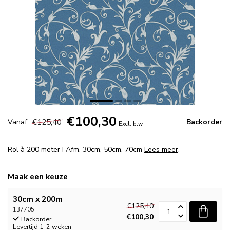
€100,30
€125,40
Vanaf
Backorder
Excl. btw
Rol à 200 meter I Afm. 30cm, 50cm, 70cm
Lees meer
.
Maak een keuze
30cm x 200m
€125,40
137705
€100,30
Backorder
Levertijd 1-2 weken