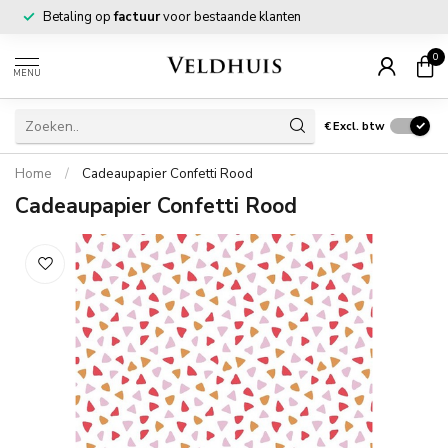
Betaling op
factuur
voor bestaande klanten
0
MENU
€
Excl. btw
Home
/
Cadeaupapier Confetti Rood
Cadeaupapier Confetti Rood