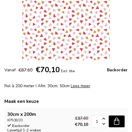
€70,10
€87,60
Vanaf
Backorder
Excl. btw
Rol à 200 meter I Afm. 30cm, 50cm
Lees meer
.
Maak een keuze
30cm x 200m
€87,60
KP508/30
€70,10
Backorder
Levertijd 1-2 weken