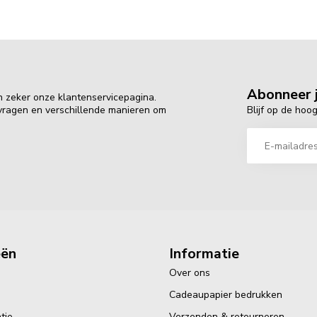
Abonneer j
n zeker onze klantenservicepagina.
Blijf op de hoo
 vragen en verschillende manieren om
eën
Informatie
Over ons
Cadeaupapier bedrukken
tie
Verzenden & retourneren