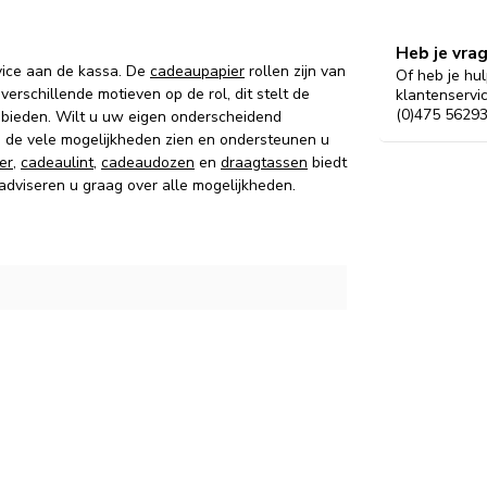
Heb je vra
vice aan de kassa. De
cadeaupapier
rollen zijn van
Of heb je hul
verschillende motieven op de rol, dit stelt de
klantenservi
(0)475 56293
 bieden. Wilt u uw eigen onderscheidend
g de vele mogelijkheden zien en ondersteunen u
er
,
cadeaulint
,
cadeaudozen
en
draagtassen
biedt
 adviseren u graag over alle mogelijkheden.