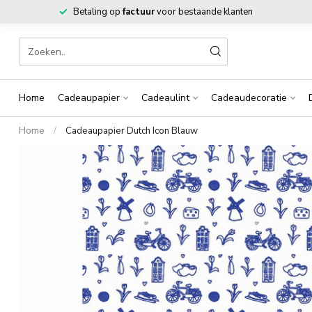
Betaling op
factuur
voor bestaande klanten
Home
Cadeaupapier
Cadeaulint
Cadeaudecoratie
Home
/
Cadeaupapier Dutch Icon Blauw