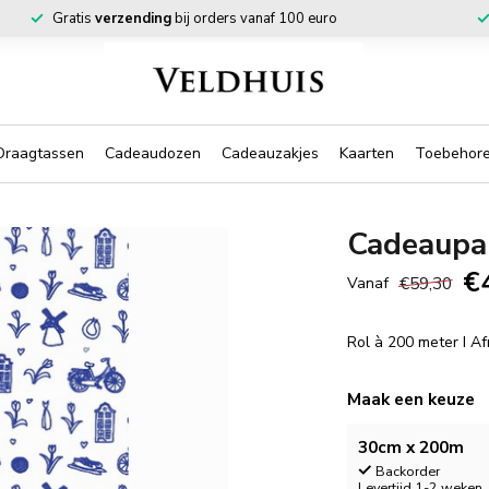
Gratis
verzending
bij orders vanaf 100 euro
Draagtassen
Cadeaudozen
Cadeauzakjes
Kaarten
Toebehor
Cadeaupa
€
€59,30
Vanaf
Rol à 200 meter I A
Maak een keuze
30cm x 200m
Backorder
Levertijd 1-2 weken