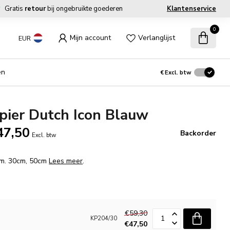
Gratis
retour
bij ongebruikte goederen
Klantenservice
0
Mijn account
Verlanglijst
EUR
en
€
Excl. btw
pier Dutch Icon Blauw
47,50
Backorder
Excl. btw
fm. 30cm, 50cm
Lees meer
.
€59,30
KP204/30
€47,50