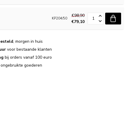
€98,90
KP204/50
€79,10
esteld
, morgen in huis
uur
voor bestaande klanten
ng
bij orders vanaf 100 euro
j ongebruikte goederen