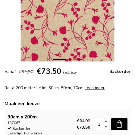
€73,50
€91,90
Vanaf
Backorder
Excl. btw
Rol à 200 meter I Afm. 30cm, 50cm, 70cm
Lees meer
.
Maak een keuze
30cm x 200m
€91,90
137067
€73,50
Backorder
Levertijd 1-2 weken