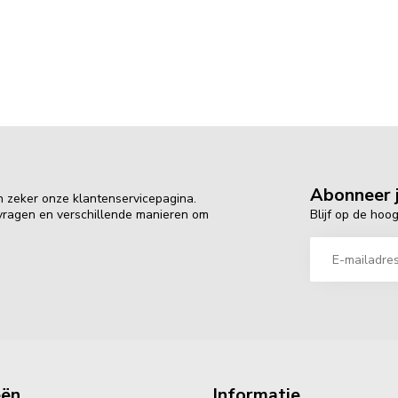
Abonneer j
n zeker onze klantenservicepagina.
Blijf op de hoo
 vragen en verschillende manieren om
eën
Informatie