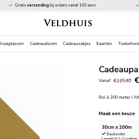
Gratis
verzending
bij orders vanaf 100 euro
Draagtassen
Cadeaudozen
Cadeauzakjes
Kaarten
Toebehor
Cadeaupap
€
€125,40
Vanaf
Rol à 200 meter I A
Maak een keuze
30cm x 200m
Backorder
Levertijd 1-2 weken