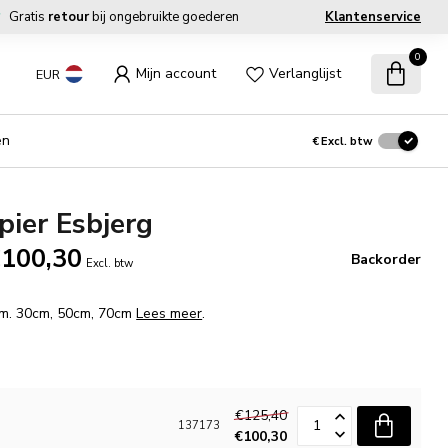
Gratis
retour
bij ongebruikte goederen
Klantenservice
0
Mijn account
Verlanglijst
EUR
en
€
Excl. btw
ier Esbjerg
100,30
Backorder
Excl. btw
fm. 30cm, 50cm, 70cm
Lees meer
.
€125,40
137173
€100,30