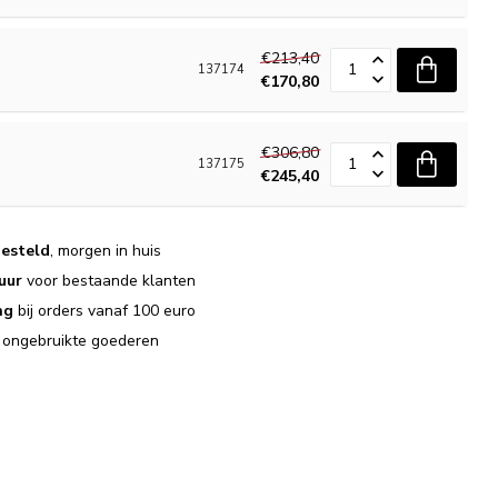
€213,40
137174
€170,80
€306,80
137175
€245,40
esteld
, morgen in huis
uur
voor bestaande klanten
ng
bij orders vanaf 100 euro
j ongebruikte goederen