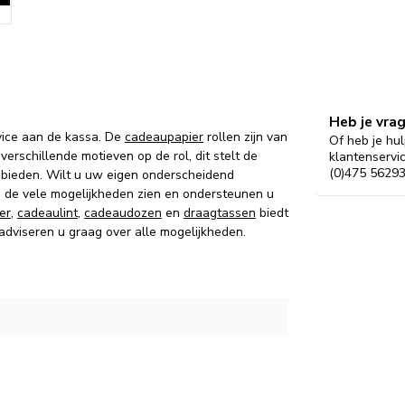
Heb je vra
vice aan de kassa. De
cadeaupapier
rollen zijn van
Of heb je hul
verschillende motieven op de rol, dit stelt de
klantenservi
(0)475 56293
 bieden. Wilt u uw eigen onderscheidend
g de vele mogelijkheden zien en ondersteunen u
er
,
cadeaulint
,
cadeaudozen
en
draagtassen
biedt
 adviseren u graag over alle mogelijkheden.