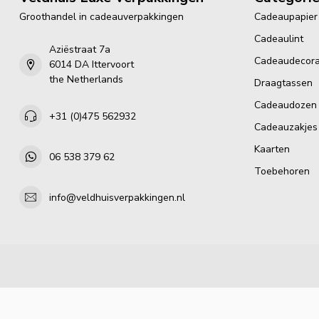
Groothandel in cadeauverpakkingen
Cadeaupapier
Cadeaulint
Aziëstraat 7a
Cadeaudecora
6014 DA Ittervoort
the Netherlands
Draagtassen
Cadeaudozen
+31 (0)475 562932
Cadeauzakjes
Kaarten
06 538 379 62
Toebehoren
info@veldhuisverpakkingen.nl