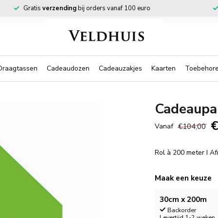
Gratis
verzending
bij orders vanaf 100 euro
Draagtassen
Cadeaudozen
Cadeauzakjes
Kaarten
Toebehor
Cadeaupap
€
€104,00
Vanaf
Rol à 200 meter I A
Maak een keuze
30cm x 200m
Backorder
Levertijd 1-2 weken