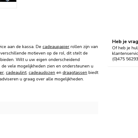
Heb je vra
vice aan de kassa. De
cadeaupapier
rollen zijn van
Of heb je hul
verschillende motieven op de rol, dit stelt de
klantenservi
(0)475 56293
 bieden. Wilt u uw eigen onderscheidend
g de vele mogelijkheden zien en ondersteunen u
er
,
cadeaulint
,
cadeaudozen
en
draagtassen
biedt
 adviseren u graag over alle mogelijkheden.