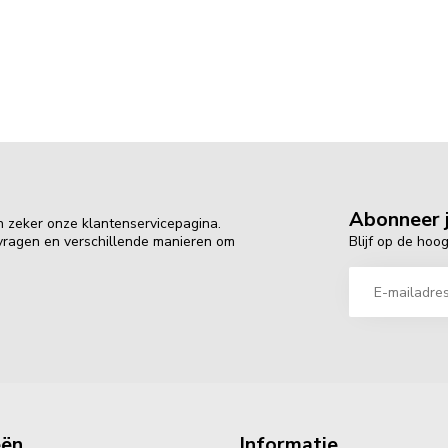
Abonneer j
n zeker onze klantenservicepagina.
Blijf op de hoo
 vragen en verschillende manieren om
eën
Informatie