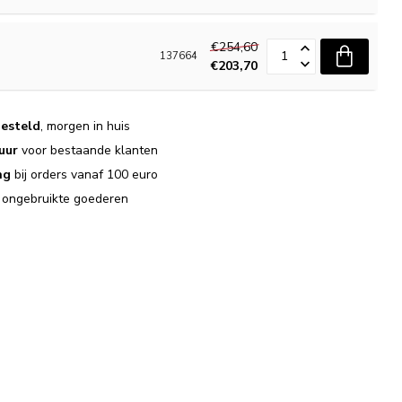
€254,60
137664
€203,70
esteld
, morgen in huis
uur
voor bestaande klanten
ng
bij orders vanaf 100 euro
j ongebruikte goederen