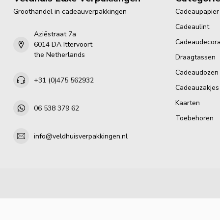
Groothandel in cadeauverpakkingen
Cadeaupapier
Cadeaulint
Aziëstraat 7a
Cadeaudecora
6014 DA Ittervoort
the Netherlands
Draagtassen
Cadeaudozen
+31 (0)475 562932
Cadeauzakjes
Kaarten
06 538 379 62
Toebehoren
info@veldhuisverpakkingen.nl