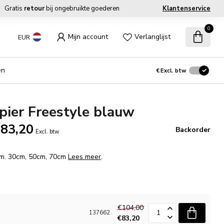
Gratis
retour
bij ongebruikte goederen
Klantenservice
0
Mijn account
Verlanglijst
EUR
en
€
Excl. btw
ier Freestyle blauw
83,20
Backorder
Excl. btw
fm. 30cm, 50cm, 70cm
Lees meer
.
€104,00
137662
€83,20