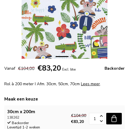
€83,20
€104,00
Vanaf
Backorder
Excl. btw
Rol à 200 meter I Afm. 30cm, 50cm, 70cm
Lees meer
.
Maak een keuze
30cm x 200m
€104,00
138262
€83,20
Backorder
Levertijd 1-2 weken