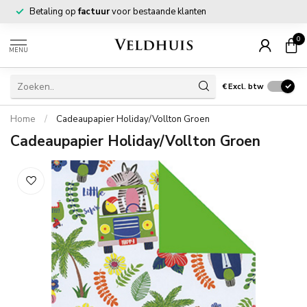
Betaling op
factuur
voor bestaande klanten
0
MENU
€
Excl. btw
Home
/
Cadeaupapier Holiday/Vollton Groen
Cadeaupapier Holiday/Vollton Groen