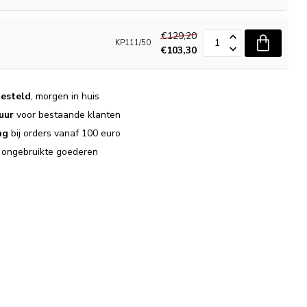
€129,20
KP111/50
€103,30
esteld
, morgen in huis
uur
voor bestaande klanten
ng
bij orders vanaf 100 euro
j ongebruikte goederen