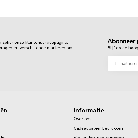
Abonneer j
n zeker onze klantenservicepagina.
Blijf op de hoo
 vragen en verschillende manieren om
eën
Informatie
Over ons
Cadeaupapier bedrukken
tie
Verzenden & retourneren