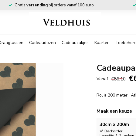
Gratis
verzending
bij orders vanaf 100 euro
Draagtassen
Cadeaudozen
Cadeauzakjes
Kaarten
Toebehor
Cadeaupap
€
€86,10
Vanaf
Rol à 200 meter I A
Maak een keuze
30cm x 200m
Backorder
Levertijd 1-2 weken