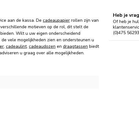
Heb je vra
vice aan de kassa. De
cadeaupapier
rollen zijn van
Of heb je hul
verschillende motieven op de rol, dit stelt de
klantenservi
(0)475 56293
 bieden. Wilt u uw eigen onderscheidend
g de vele mogelijkheden zien en ondersteunen u
er
,
cadeaulint
,
cadeaudozen
en
draagtassen
biedt
 adviseren u graag over alle mogelijkheden.