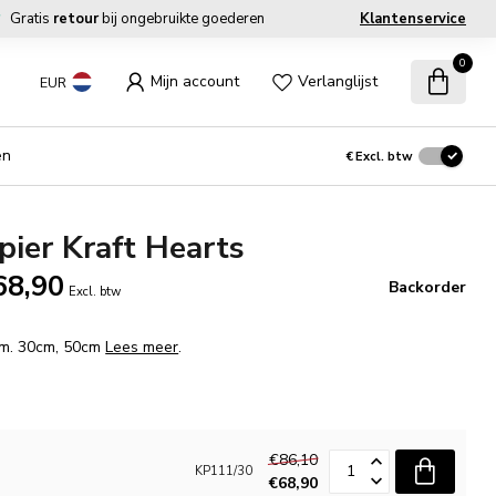
Gratis
retour
bij ongebruikte goederen
Klantenservice
0
Mijn account
Verlanglijst
EUR
en
€
Excl. btw
ier Kraft Hearts
68,90
Backorder
Excl. btw
fm. 30cm, 50cm
Lees meer
.
€86,10
KP111/30
€68,90