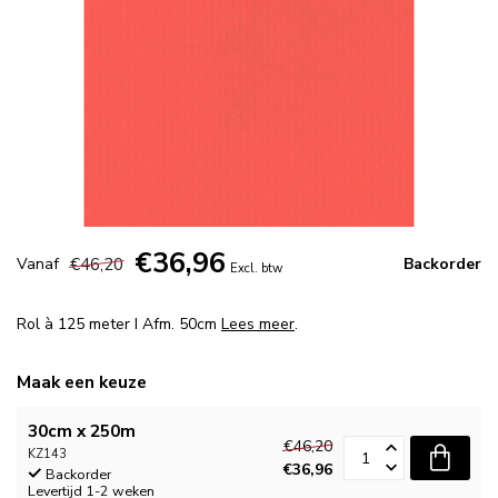
€36,96
€46,20
Vanaf
Backorder
Excl. btw
Rol à 125 meter I Afm. 50cm
Lees meer
.
Maak een keuze
30cm x 250m
€46,20
KZ143
€36,96
Backorder
Levertijd 1-2 weken