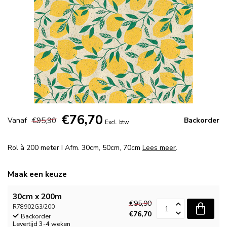
€76,70
€95,90
Vanaf
Backorder
Excl. btw
Rol à 200 meter I Afm. 30cm, 50cm, 70cm
Lees meer
.
Maak een keuze
30cm x 200m
€95,90
R78902G3/200
€76,70
Backorder
Levertijd 3-4 weken