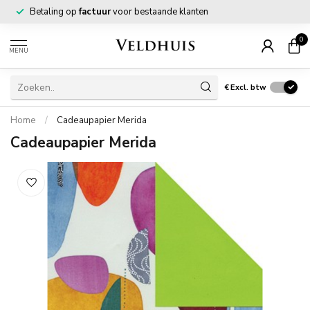
Betaling op
factuur
voor bestaande klanten
0
MENU
€
Excl. btw
Home
/
Cadeaupapier Merida
Cadeaupapier Merida