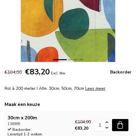
€83,20
€104,00
Backorder
Excl. btw
Rol à 200 meter I Afm. 30cm, 50cm, 70cm
Lees meer
.
Maak een keuze
30cm x 200m
€104,00
136995
€83,20
Backorder
Levertijd 1-2 weken