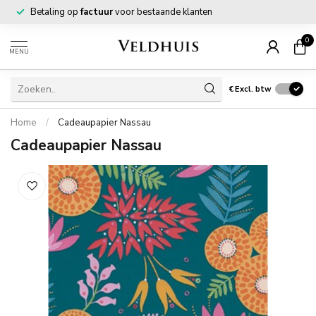
Betaling op
factuur
voor bestaande klanten
0
MENU
€
Excl. btw
Home
/
Cadeaupapier Nassau
Cadeaupapier Nassau