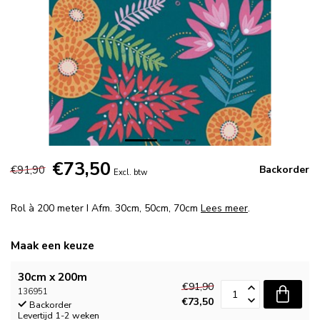
€73,50
€91,90
Backorder
Excl. btw
Rol à 200 meter I Afm. 30cm, 50cm, 70cm
Lees meer
.
Maak een keuze
30cm x 200m
€91,90
136951
€73,50
Backorder
Levertijd 1-2 weken