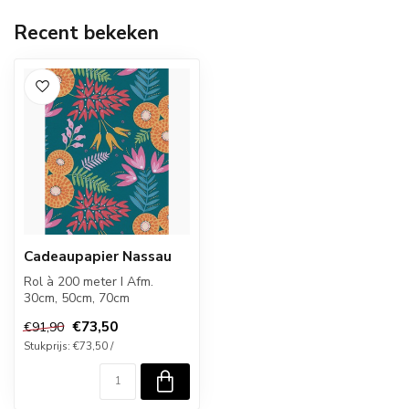
Recent bekeken
Cadeaupapier Nassau
Rol à 200 meter I Afm.
30cm, 50cm, 70cm
€73,50
€91,90
Stukprijs: €73,50 /