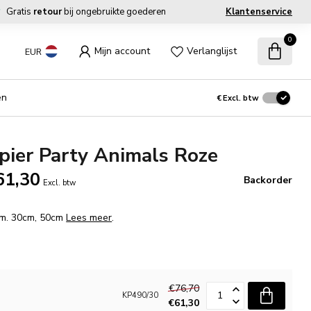
Gratis
retour
bij ongebruikte goederen
Klantenservice
0
Mijn account
Verlanglijst
EUR
en
€
Excl. btw
ier Party Animals Roze
61,30
Backorder
Excl. btw
fm. 30cm, 50cm
Lees meer
.
€76,70
KP490/30
€61,30