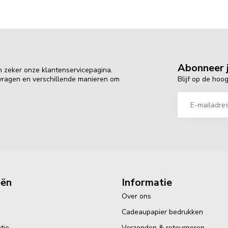
Abonneer j
n zeker onze klantenservicepagina.
Blijf op de hoo
 vragen en verschillende manieren om
eën
Informatie
Over ons
Cadeaupapier bedrukken
tie
Verzenden & retourneren