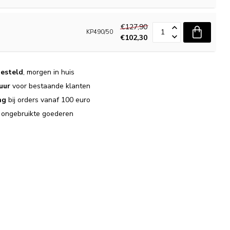
€127,90
KP490/50
€102,30
esteld
, morgen in huis
uur
voor bestaande klanten
ng
bij orders vanaf 100 euro
j ongebruikte goederen