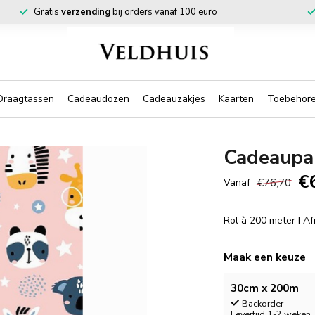
Gratis
verzending
bij orders vanaf 100 euro
Draagtassen
Cadeaudozen
Cadeauzakjes
Kaarten
Toebehor
Cadeaupap
€
€76,70
Vanaf
Rol à 200 meter I A
Maak een keuze
30cm x 200m
Backorder
Levertijd 1-2 weken