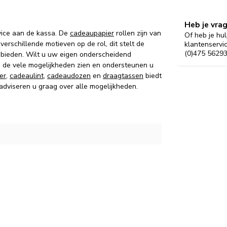
Heb je vra
vice aan de kassa. De
cadeaupapier
rollen zijn van
Of heb je hul
verschillende motieven op de rol, dit stelt de
klantenservi
(0)475 56293
 bieden. Wilt u uw eigen onderscheidend
g de vele mogelijkheden zien en ondersteunen u
er
,
cadeaulint
,
cadeaudozen
en
draagtassen
biedt
 adviseren u graag over alle mogelijkheden.