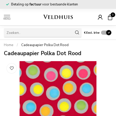
Betaling op
factuur
voor bestaande klanten
0
MENU
€
Excl. btw
Home
/
Cadeaupapier Polka Dot Rood
Cadeaupapier Polka Dot Rood