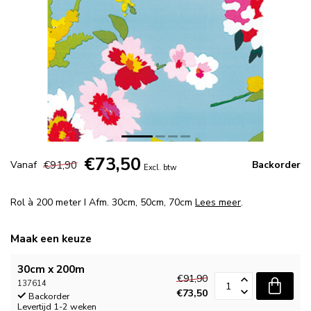
€73,50
€91,90
Vanaf
Backorder
Excl. btw
Rol à 200 meter I Afm. 30cm, 50cm, 70cm
Lees meer
.
Maak een keuze
30cm x 200m
€91,90
137614
€73,50
Backorder
Levertijd 1-2 weken