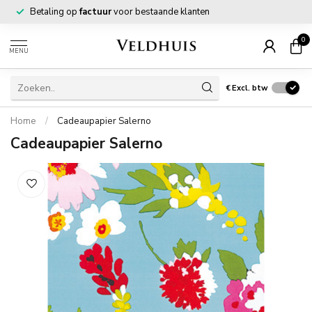
Betaling op
factuur
voor bestaande klanten
0
MENU
€
Excl. btw
Home
/
Cadeaupapier Salerno
Cadeaupapier Salerno