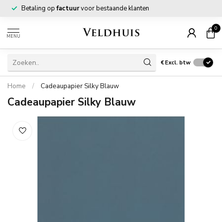
Betaling op
factuur
voor bestaande klanten
0
MENU
€
Excl. btw
Home
/
Cadeaupapier Silky Blauw
Cadeaupapier Silky Blauw