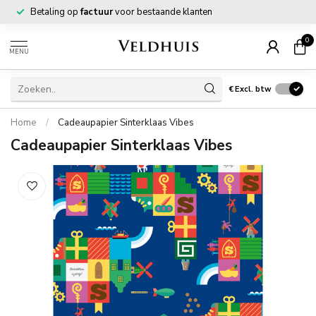
Betaling op
factuur
voor bestaande klanten
0
MENU
€
Excl. btw
Home
/
Cadeaupapier Sinterklaas Vibes
Cadeaupapier Sinterklaas Vibes