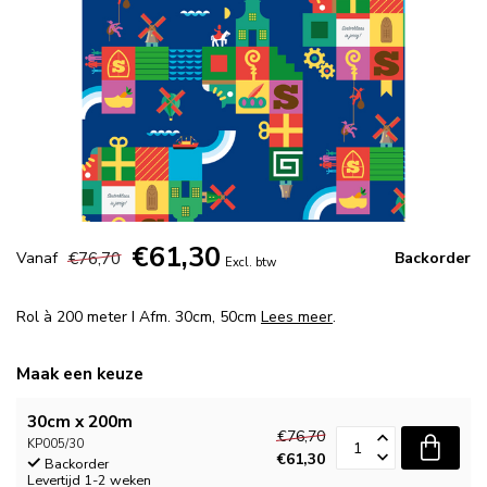
€61,30
€76,70
Vanaf
Backorder
Excl. btw
Rol à 200 meter I Afm. 30cm, 50cm
Lees meer
.
Maak een keuze
30cm x 200m
€76,70
KP005/30
€61,30
Backorder
Levertijd 1-2 weken