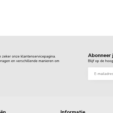
Abonneer j
n zeker onze klantenservicepagina.
Blijf op de hoo
 vragen en verschillende manieren om
eën
Informatie