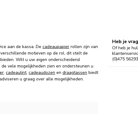
Heb je vra
vice aan de kassa. De
cadeaupapier
rollen zijn van
Of heb je hul
verschillende motieven op de rol, dit stelt de
klantenservi
(0)475 56293
 bieden. Wilt u uw eigen onderscheidend
g de vele mogelijkheden zien en ondersteunen u
er
,
cadeaulint
,
cadeaudozen
en
draagtassen
biedt
 adviseren u graag over alle mogelijkheden.