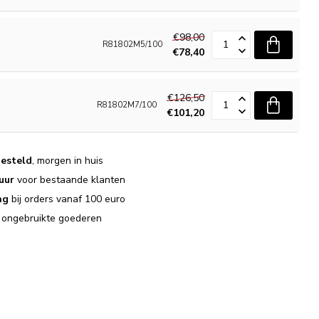
€98,00
R81802M5/100
€78,40
€126,50
R81802M7/100
€101,20
esteld
, morgen in huis
uur
voor bestaande klanten
ng
bij orders vanaf 100 euro
j ongebruikte goederen