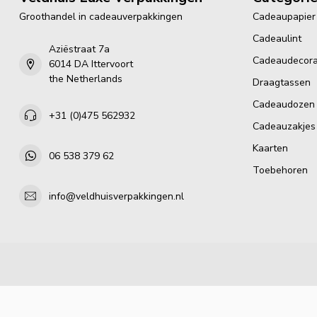
Groothandel in cadeauverpakkingen
Cadeaupapier
Cadeaulint
Aziëstraat 7a
Cadeaudecora
6014 DA Ittervoort
the Netherlands
Draagtassen
Cadeaudozen
+31 (0)475 562932
Cadeauzakjes
Kaarten
06 538 379 62
Toebehoren
info@veldhuisverpakkingen.nl