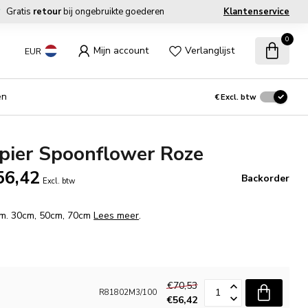
Gratis
retour
bij ongebruikte goederen
Klantenservice
0
Mijn account
Verlanglijst
EUR
en
€
Excl. btw
pier Spoonflower Roze
56,42
Backorder
Excl. btw
fm. 30cm, 50cm, 70cm
Lees meer
.
€70,53
R81802M3/100
€56,42