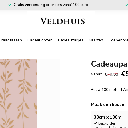
Gratis
verzending
bij orders vanaf 100 euro
Draagtassen
Cadeaudozen
Cadeauzakjes
Kaarten
Toebehor
Cadeaupa
€
€70,53
Vanaf
Rol à 100 meter I A
Maak een keuze
30cm x 100m
Backorder
Levertijd 3-4 weken