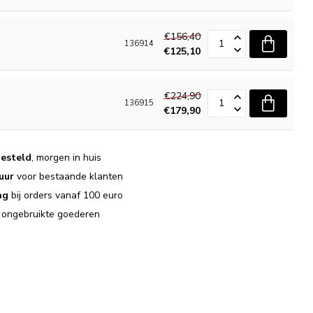
€156,40
136914
€125,10
€224,90
136915
€179,90
esteld
, morgen in huis
uur
voor bestaande klanten
ng
bij orders vanaf 100 euro
j ongebruikte goederen