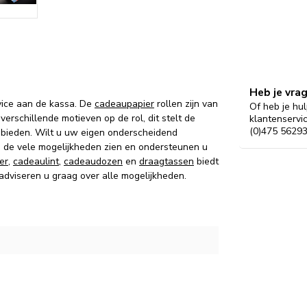
Heb je vra
vice aan de kassa. De
cadeaupapier
rollen zijn van
Of heb je hul
verschillende motieven op de rol, dit stelt de
klantenservi
(0)475 56293
 bieden. Wilt u uw eigen onderscheidend
g de vele mogelijkheden zien en ondersteunen u
er
,
cadeaulint
,
cadeaudozen
en
draagtassen
biedt
 adviseren u graag over alle mogelijkheden.