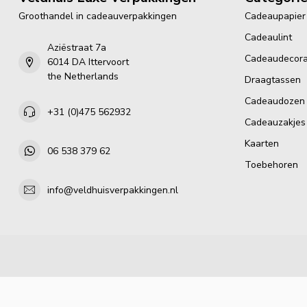
Groothandel in cadeauverpakkingen
Cadeaupapier
Cadeaulint
Aziëstraat 7a
Cadeaudecora
6014 DA Ittervoort
the Netherlands
Draagtassen
Cadeaudozen
+31 (0)475 562932
Cadeauzakjes
Kaarten
06 538 379 62
Toebehoren
info@veldhuisverpakkingen.nl