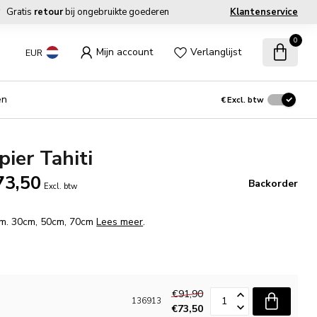
Gratis
retour
bij ongebruikte goederen
Klantenservice
0
Mijn account
Verlanglijst
EUR
en
€
Excl. btw
ier Tahiti
73,50
Backorder
Excl. btw
fm. 30cm, 50cm, 70cm
Lees meer
.
€91,90
136913
€73,50