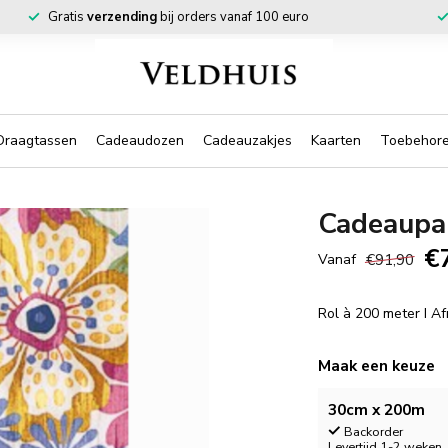
Gratis
verzending
bij orders vanaf 100 euro
Draagtassen
Cadeaudozen
Cadeauzakjes
Kaarten
Toebehor
Cadeaupap
€
€91,90
Vanaf
Rol à 200 meter I A
Maak een keuze
30cm x 200m
Backorder
Levertijd 1-2 weken