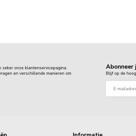
Abonneer j
n zeker onze klantenservicepagina.
Blijf op de hoo
 vragen en verschillende manieren om
eën
Informatie