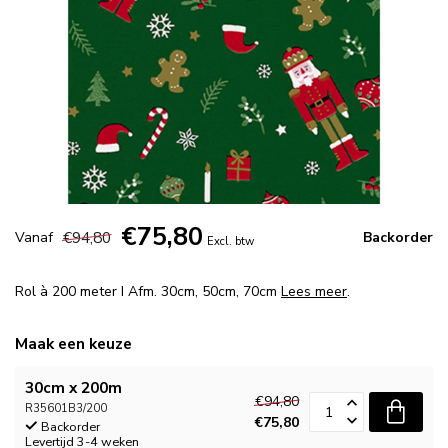
€75,80
€94,80
Vanaf
Backorder
Excl. btw
Rol à 200 meter I Afm. 30cm, 50cm, 70cm
Lees meer
.
Maak een keuze
30cm x 200m
€94,80
R35601B3/200
€75,80
Backorder
Levertijd 3-4 weken