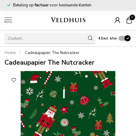
Betaling op
factuur
voor bestaande klanten
0
MENU
€
Excl. btw
Home
/
Cadeaupapier The Nutcracker
Cadeaupapier The Nutcracker