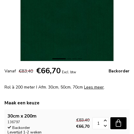
€66,70
€83,40
Vanaf
Backorder
Excl. btw
Rol à 200 meter I Afm. 30cm, 50cm, 70cm
Lees meer
.
Maak een keuze
30cm x 200m
€83,40
136797
€66,70
Backorder
Levertijd 1-2 weken