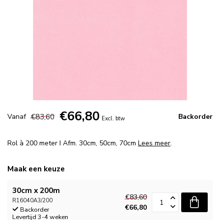
€66,80
€83,60
Vanaf
Backorder
Excl. btw
Rol à 200 meter I Afm. 30cm, 50cm, 70cm
Lees meer
.
Maak een keuze
30cm x 200m
€83,60
R16040A3/200
€66,80
Backorder
Levertijd 3-4 weken