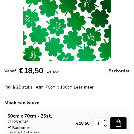
€18,50
Vanaf
Backorder
Excl. btw
Pak à 25 stuks I Afm. 70cm x 100cm
Lees meer
.
Maak een keuze
50cm x 70cm - 25st.
2512530245
€18,50
Backorder
Levertijd 2-3 weken