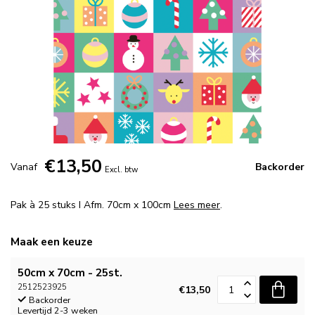
€13,50
Vanaf
Backorder
Excl. btw
Pak à 25 stuks I Afm. 70cm x 100cm
Lees meer
.
Maak een keuze
50cm x 70cm - 25st.
2512523925
€13,50
Backorder
Levertijd 2-3 weken