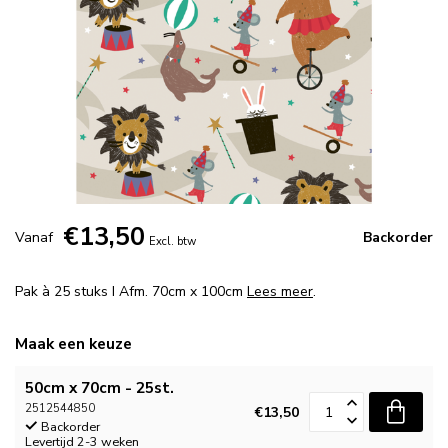
€13,50
Vanaf
Backorder
Excl. btw
Pak à 25 stuks I Afm. 70cm x 100cm
Lees meer
.
Maak een keuze
50cm x 70cm - 25st.
2512544850
€13,50
Backorder
Levertijd 2-3 weken