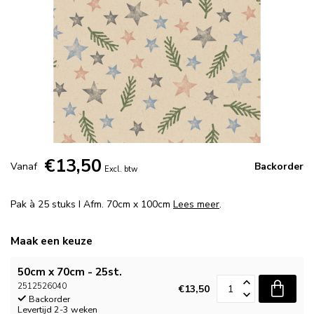
€13,50
Vanaf
Backorder
Excl. btw
Pak à 25 stuks I Afm. 70cm x 100cm
Lees meer
.
Maak een keuze
50cm x 70cm - 25st.
2512526040
€13,50
Backorder
Levertijd 2-3 weken