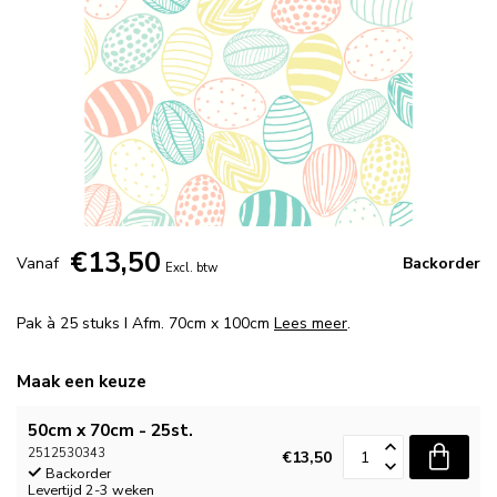
€13,50
Vanaf
Backorder
Excl. btw
Pak à 25 stuks I Afm. 70cm x 100cm
Lees meer
.
Maak een keuze
50cm x 70cm - 25st.
2512530343
€13,50
Backorder
Levertijd 2-3 weken