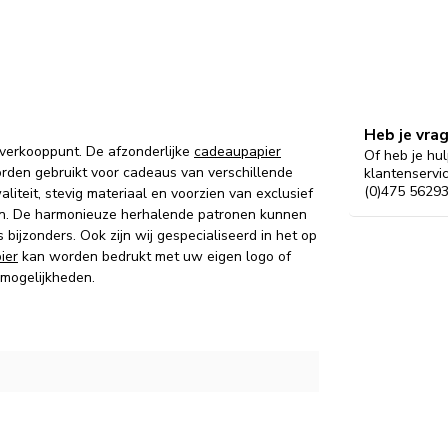
Heb je vra
 verkooppunt. De afzonderlijke
cadeaupapier
Of heb je hul
rden gebruikt voor cadeaus van verschillende
klantenservi
(0)475 56293
iteit, stevig materiaal en voorzien van exclusief
eden. De harmonieuze herhalende patronen kunnen
ijzonders. Ook zijn wij gespecialiseerd in het op
ier
kan worden bedrukt met uw eigen logo of
 mogelijkheden.