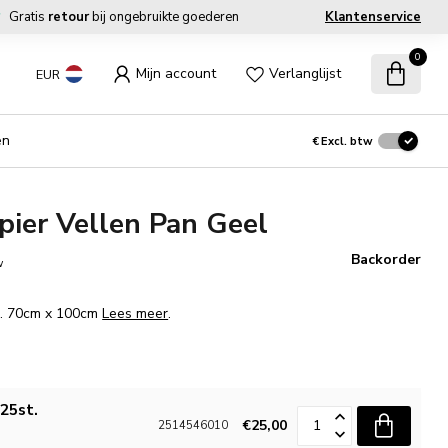
Gratis
retour
bij ongebruikte goederen
Klantenservice
0
Mijn account
Verlanglijst
EUR
en
€
Excl. btw
ier Vellen Pan Geel
Backorder
w
m. 70cm x 100cm
Lees meer
.
25st.
€25,00
2514546010