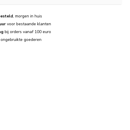
esteld
, morgen in huis
uur
voor bestaande klanten
ng
bij orders vanaf 100 euro
j ongebruikte goederen