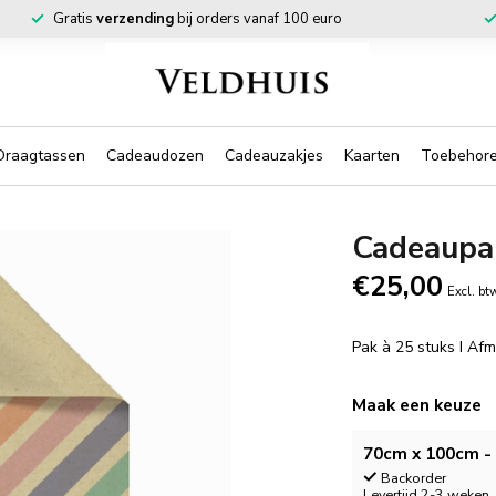
Gratis
verzending
bij orders vanaf 100 euro
Draagtassen
Cadeaudozen
Cadeauzakjes
Kaarten
Toebehor
Cadeaupap
€25,00
Excl. bt
Pak à 25 stuks I Af
Maak een keuze
70cm x 100cm - 
Backorder
Levertijd 2-3 weken