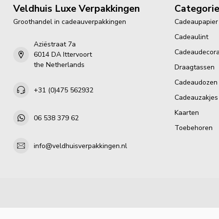
Veldhuis Luxe Verpakkingen
Categori
Groothandel in cadeauverpakkingen
Cadeaupapier
Cadeaulint
Aziëstraat 7a
Cadeaudecora
6014 DA Ittervoort
the Netherlands
Draagtassen
Cadeaudozen
+31 (0)475 562932
Cadeauzakjes
Kaarten
06 538 379 62
Toebehoren
info@veldhuisverpakkingen.nl