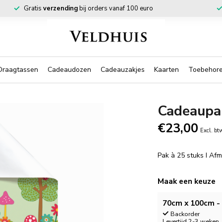
Gratis
verzending
bij orders vanaf 100 euro
Draagtassen
Cadeaudozen
Cadeauzakjes
Kaarten
Toebehor
Cadeaupap
€23,00
Excl. bt
Pak à 25 stuks I Af
Maak een keuze
70cm x 100cm - 
Backorder
Levertijd 2-3 weken