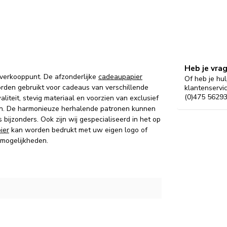
Heb je vra
 verkooppunt. De afzonderlijke
cadeaupapier
Of heb je hul
rden gebruikt voor cadeaus van verschillende
klantenservi
(0)475 56293
iteit, stevig materiaal en voorzien van exclusief
eden. De harmonieuze herhalende patronen kunnen
ijzonders. Ook zijn wij gespecialiseerd in het op
ier
kan worden bedrukt met uw eigen logo of
 mogelijkheden.