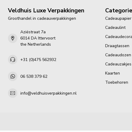
Veldhuis Luxe Verpakkingen
Categori
Groothandel in cadeauverpakkingen
Cadeaupapier
Cadeaulint
Aziëstraat 7a
Cadeaudecora
6014 DA Ittervoort
the Netherlands
Draagtassen
Cadeaudozen
+31 (0)475 562932
Cadeauzakjes
Kaarten
06 538 379 62
Toebehoren
info@veldhuisverpakkingen.nl