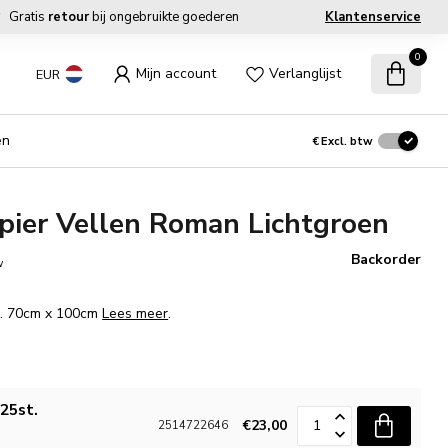
Gratis
retour
bij ongebruikte goederen
Klantenservice
0
Mijn account
Verlanglijst
EUR
en
€
Excl. btw
ier Vellen Roman Lichtgroen
Backorder
w
m. 70cm x 100cm
Lees meer
.
25st.
€23,00
2514722646