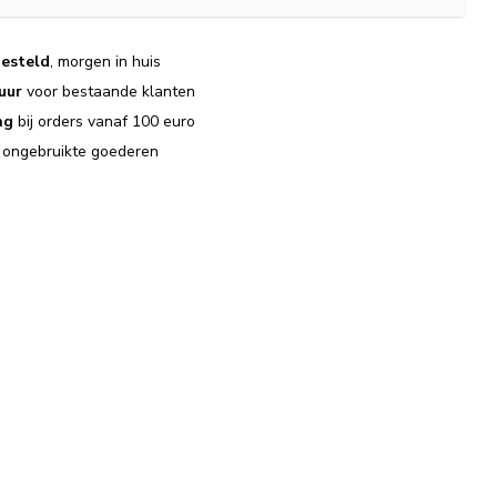
esteld
, morgen in huis
uur
voor bestaande klanten
ng
bij orders vanaf 100 euro
j ongebruikte goederen