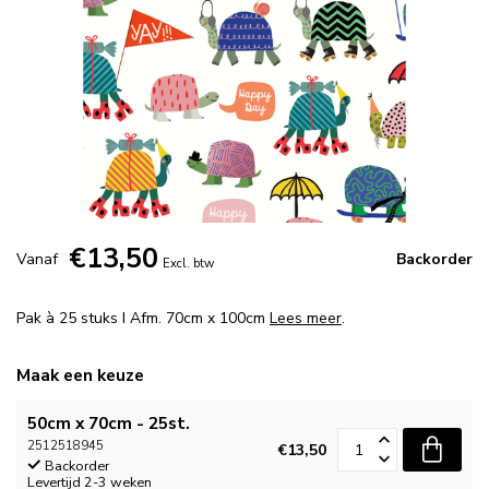
€13,50
Vanaf
Backorder
Excl. btw
Pak à 25 stuks I Afm. 70cm x 100cm
Lees meer
.
Maak een keuze
50cm x 70cm - 25st.
2512518945
€13,50
Backorder
Levertijd 2-3 weken