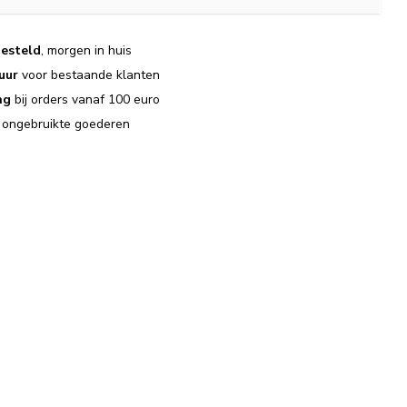
esteld
, morgen in huis
uur
voor bestaande klanten
ng
bij orders vanaf 100 euro
j ongebruikte goederen