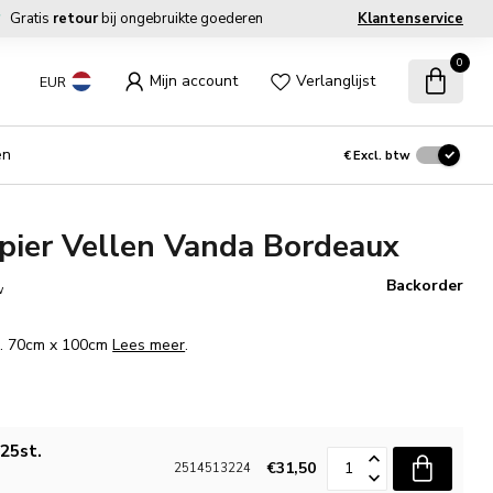
Gratis
retour
bij ongebruikte goederen
Klantenservice
0
Mijn account
Verlanglijst
EUR
en
€
Excl. btw
pier Vellen Vanda Bordeaux
Backorder
w
m. 70cm x 100cm
Lees meer
.
25st.
€31,50
2514513224