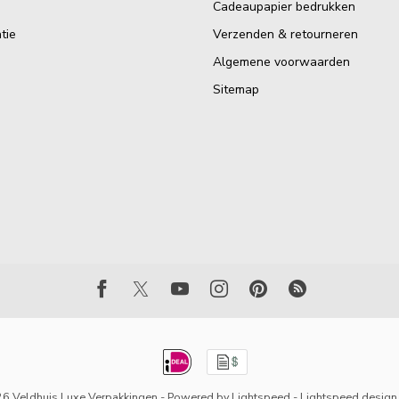
Cadeaupapier bedrukken
tie
Verzenden & retourneren
Algemene voorwaarden
Sitemap
6 Veldhuis Luxe Verpakkingen
- Powered by
Lightspeed
-
Lightspeed design