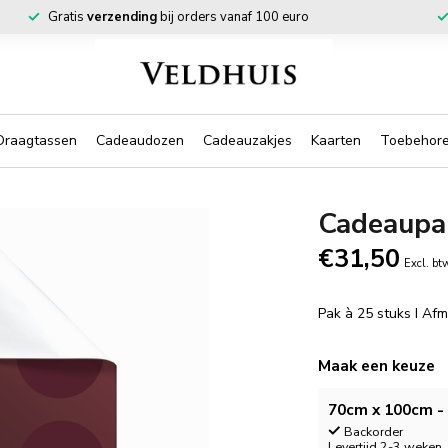
Gratis
verzending
bij orders vanaf 100 euro
Draagtassen
Cadeaudozen
Cadeauzakjes
Kaarten
Toebehor
Cadeaupa
€31,50
Excl. bt
Pak à 25 stuks I Af
Maak een keuze
70cm x 100cm - 
Backorder
Levertijd 2-3 weken