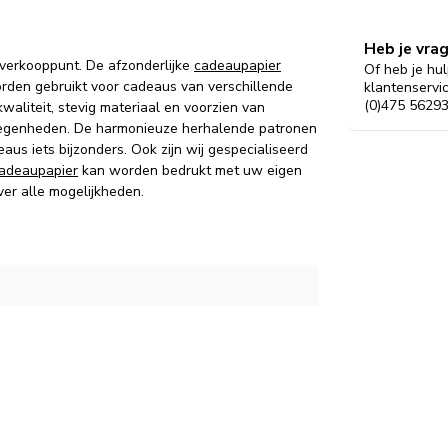
Heb je vra
 verkooppunt. De afzonderlijke
cadeaupapier
Of heb je hul
rden gebruikt voor cadeaus van verschillende
klantenservi
(0)475 56293
aliteit, stevig materiaal en voorzien van
 gelegenheden. De harmonieuze herhalende patronen
s iets bijzonders. Ook zijn wij gespecialiseerd
adeaupapier
kan worden bedrukt met uw eigen
ver alle mogelijkheden.