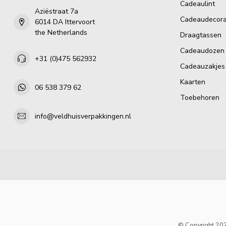
Cadeaulint
Aziëstraat 7a
Cadeaudecora
6014 DA Ittervoort
the Netherlands
Draagtassen
Cadeaudozen
+31 (0)475 562932
Cadeauzakjes
Kaarten
06 538 379 62
Toebehoren
info@veldhuisverpakkingen.nl
© Copyright 202